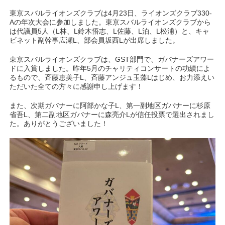
東京スバルライオンズクラブは4月23日、ライオンズクラブ330-
Aの年次大会に参加しました。東京スバルライオンズクラブから
は代議員5人（L林、L鈴木悟志、L佐藤、L泊、L松浦）と、キャ
ビネット副幹事広瀬L、部会員坂西Lが出席しました。
東京スバルライオンズクラブは、GST部門で、ガバナーズアワー
ドに入賞しました。昨年5月のチャリティコンサートの功績によ
るもので、斉藤恵美子L、斉藤アンジュ玉藻Lはじめ、お力添えい
ただいた全ての方々に感謝申し上げます！
また、次期ガバナーに阿部かな子L、第一副地区ガバナーに杉原
省吾L、第二副地区ガバナーに森亮介Lが信任投票で選出されまし
た。ありがとうございました！