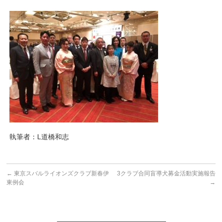
執筆者：L道橋和志
←
東京スバルライオンズクラブ新春伊
3クラブ合同盲導犬募金活動実施報告
東例会
→