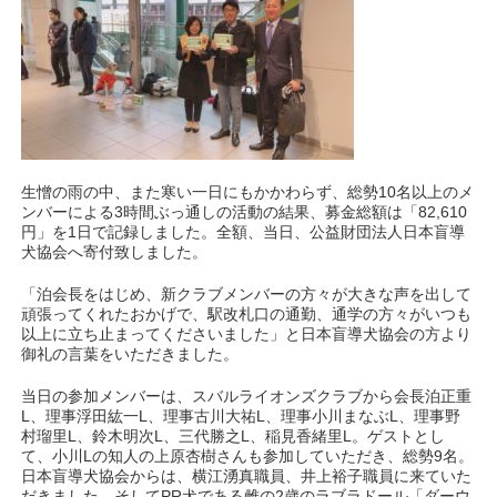
生憎の雨の中、また寒い一日にもかかわらず、総勢10名以上のメ
ンバーによる3時間ぶっ通しの活動の結果、募金総額は「82,610
円」を1日で記録しました。全額、当日、公益財団法人日本盲導
犬協会へ寄付致しました。
「泊会長をはじめ、新クラブメンバーの方々が大きな声を出して
頑張ってくれたおかげで、駅改札口の通勤、通学の方々がいつも
以上に立ち止まってくださいました」と日本盲導犬協会の方より
御礼の言葉をいただきました。
当日の参加メンバーは、スバルライオンズクラブから会長泊正重
L、理事浮田紘一L、理事古川大祐L、理事小川まなぶL、理事野
村瑠里L、鈴木明次L、三代勝之L、稲見香緒里L。ゲストとし
て、小川Lの知人の上原杏樹さんも参加していただき、総勢9名。
日本盲導犬協会からは、横江湧真職員、井上裕子職員に来ていた
だきました。そしてPR犬である雌の2歳のラブラドール「ダーウ