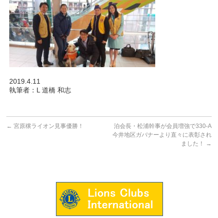
2019.4.11
執筆者：L 道橋 和志
←
宮原穣ライオン見事優勝！
泊会長・松浦幹事が会員増強で330-A
今井地区ガバナーより直々に表彰され
ました！
→